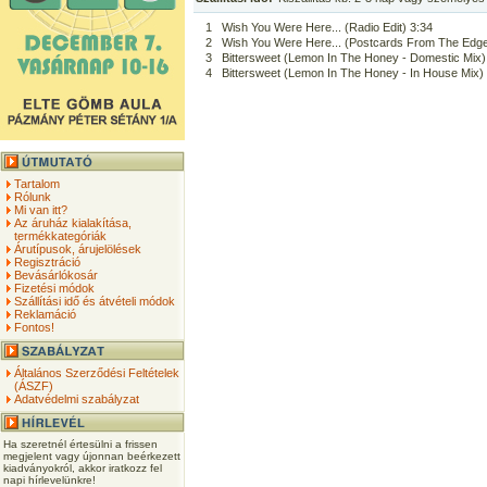
1
Wish You Were Here... (Radio Edit) 3:34
2
Wish You Were Here... (Postcards From The Edge
3
Bittersweet (Lemon In The Honey - Domestic Mix)
4
Bittersweet (Lemon In The Honey - In House Mix)
Tartalom
Rólunk
Mi van itt?
Az áruház kialakítása,
termékkategóriák
Árutípusok, árujelölések
Regisztráció
Bevásárlókosár
Fizetési módok
Szállítási idő és átvételi módok
Reklamáció
Fontos!
Általános Szerződési Feltételek
(ÁSZF)
Adatvédelmi szabályzat
Ha szeretnél értesülni a frissen
megjelent vagy újonnan beérkezett
kiadványokról, akkor iratkozz fel
napi hírlevelünkre!