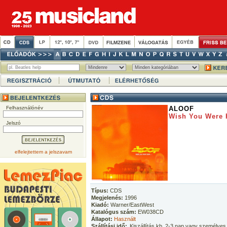
Felhasználónév
ALOOF
Wish You Were H
Jelszó
elfelejtettem a jelszavam
Típus:
CDS
Megjelenés:
1996
Kiadó:
Warner/EastWest
Katalógus szám:
EW038CD
Állapot:
Használt
Szállítási idő:
Kiszállítás kb. 2-3 nap vagy személyes