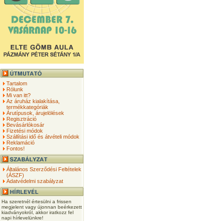
Tartalom
Rólunk
Mi van itt?
Az áruház kialakítása,
termékkategóriák
Árutípusok, árujelölések
Regisztráció
Bevásárlókosár
Fizetési módok
Szállítási idő és átvételi módok
Reklamáció
Fontos!
Általános Szerződési Feltételek
(ÁSZF)
Adatvédelmi szabályzat
Ha szeretnél értesülni a frissen
megjelent vagy újonnan beérkezett
kiadványokról, akkor iratkozz fel
napi hírlevelünkre!