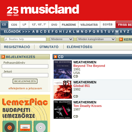
WEATHERMEN
Felhasználónév
Beyond The Beyond
1991
Jelszó
USA
CD
WEATHERMEN
Global 851
elfelejtettem a jelszavam
1992
CD
WEATHERMEN
Ten Deadly Kisses
1987
CD