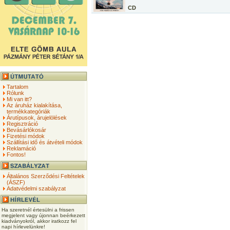
CD
Tartalom
Rólunk
Mi van itt?
Az áruház kialakítása,
termékkategóriák
Árutípusok, árujelölések
Regisztráció
Bevásárlókosár
Fizetési módok
Szállítási idő és átvételi módok
Reklamáció
Fontos!
Általános Szerződési Feltételek
(ÁSZF)
Adatvédelmi szabályzat
Ha szeretnél értesülni a frissen
megjelent vagy újonnan beérkezett
kiadványokról, akkor iratkozz fel
napi hírlevelünkre!