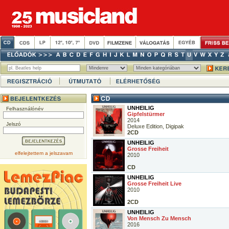
UNHEILIG
Felhasználónév
Gipfelstürmer
2014
Jelszó
Deluxe Edition, Digipak
2CD
UNHEILIG
Grosse Freiheit
elfelejtettem a jelszavam
2010
CD
UNHEILIG
Grosse Freiheit Live
2010
2CD
UNHEILIG
Von Mensch Zu Mensch
2016