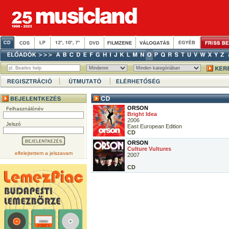
ORSON
Felhasználónév
Bright Idea
2006
Jelszó
East European Edition
CD
ORSON
Culture Vultures
elfelejtettem a jelszavam
2007
CD