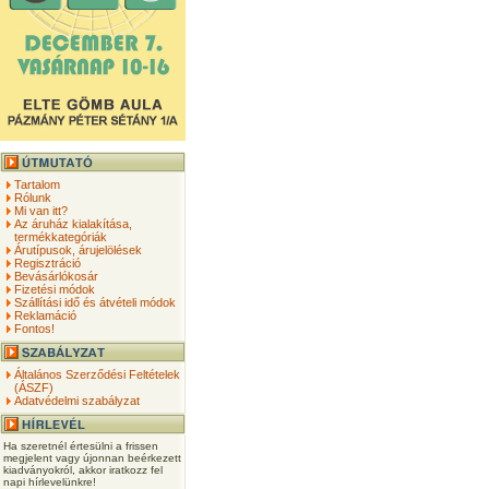
Tartalom
Rólunk
Mi van itt?
Az áruház kialakítása,
termékkategóriák
Árutípusok, árujelölések
Regisztráció
Bevásárlókosár
Fizetési módok
Szállítási idő és átvételi módok
Reklamáció
Fontos!
Általános Szerződési Feltételek
(ÁSZF)
Adatvédelmi szabályzat
Ha szeretnél értesülni a frissen
megjelent vagy újonnan beérkezett
kiadványokról, akkor iratkozz fel
napi hírlevelünkre!