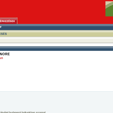
ONORE
an
 átvétel budapesti boltunkban azonnal