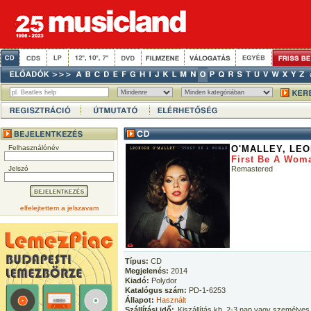
Felhasználónév
O'MALLEY, LE
First Be A Wom
Jelszó
Remastered
elfelejtettem a jelszavam
Típus:
CD
Megjelenés:
2014
Kiadó:
Polydor
Katalógus szám:
PD-1-6253
Állapot:
Használt
Szállítási idő:
Kiszállítás kb. 2-3 nap vagy személyes