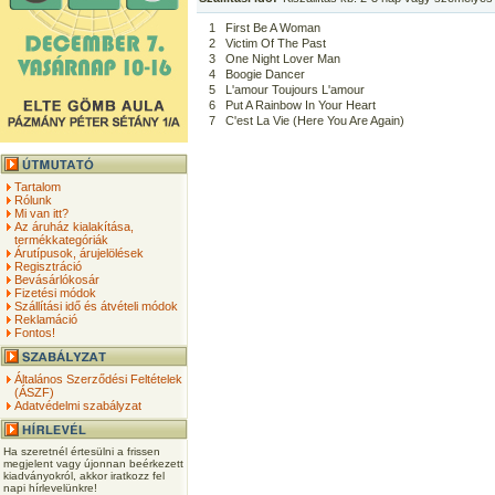
1
First Be A Woman
2
Victim Of The Past
3
One Night Lover Man
4
Boogie Dancer
5
L'amour Toujours L'amour
6
Put A Rainbow In Your Heart
7
C'est La Vie (Here You Are Again)
Tartalom
Rólunk
Mi van itt?
Az áruház kialakítása,
termékkategóriák
Árutípusok, árujelölések
Regisztráció
Bevásárlókosár
Fizetési módok
Szállítási idő és átvételi módok
Reklamáció
Fontos!
Általános Szerződési Feltételek
(ÁSZF)
Adatvédelmi szabályzat
Ha szeretnél értesülni a frissen
megjelent vagy újonnan beérkezett
kiadványokról, akkor iratkozz fel
napi hírlevelünkre!