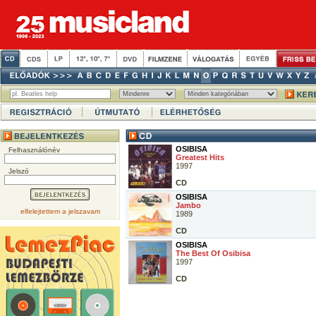
OSIBISA
Felhasználónév
Greatest Hits
1997
Jelszó
CD
OSIBISA
Jambo
elfelejtettem a jelszavam
1989
CD
OSIBISA
The Best Of Osibisa
1997
CD