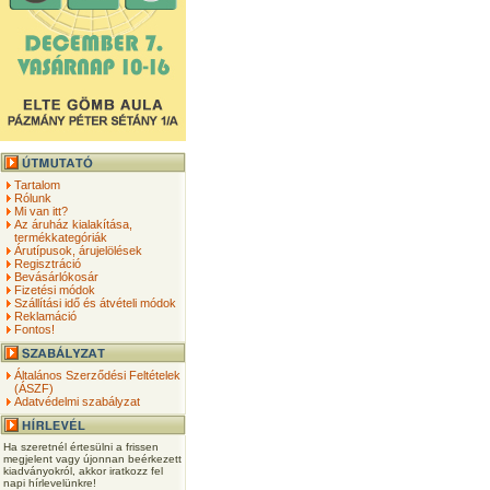
Tartalom
Rólunk
Mi van itt?
Az áruház kialakítása,
termékkategóriák
Árutípusok, árujelölések
Regisztráció
Bevásárlókosár
Fizetési módok
Szállítási idő és átvételi módok
Reklamáció
Fontos!
Általános Szerződési Feltételek
(ÁSZF)
Adatvédelmi szabályzat
Ha szeretnél értesülni a frissen
megjelent vagy újonnan beérkezett
kiadványokról, akkor iratkozz fel
napi hírlevelünkre!