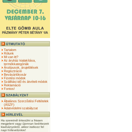
Tartalom
Rólunk
Mi van itt?
Az áruház kialakítása,
termékkategóriák
Árutípusok, árujelölések
Regisztráció
Bevásárlókosár
Fizetési módok
Szállítási idő és átvételi módok
Reklamáció
Fontos!
Általános Szerződési Feltételek
(ÁSZF)
Adatvédelmi szabályzat
Ha szeretnél értesülni a frissen
megjelent vagy újonnan beérkezett
kiadványokról, akkor iratkozz fel
napi hírlevelünkre!