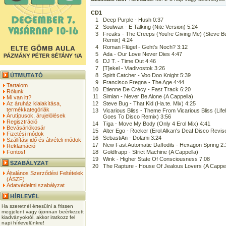
CD1
1
Deep Purple - Hush 0:37
2
Soulwax - E Talking (Nite Version) 5:24
3
Freaks - The Creeps (You're Giving Me) (Steve B
Remix) 4:24
4
Roman Flügel - Geht's Noch? 3:12
5
Ada - Our Love Never Dies 4:47
6
DJ T. - Time Out 4:46
7
[T]ekel - Vladivostok 3:26
8
Spirit Catcher - Voo Doo Knight 5:39
9
Francisco Fregna - The Age 4:44
Tartalom
10
Etienne De Crécy - Fast Track 6:20
Rólunk
11
Simian - Never Be Alone (A Cappella)
Mi van itt?
Az áruház kialakítása,
12
Steve Bug - That Kid (Ha.te. Mix) 4:25
termékkategóriák
13
Vicarious Bliss - Theme From Vicarious Bliss (Lifel
Árutípusok, árujelölések
Goes To Disco Remix) 3:56
Regisztráció
14
Tiga - Move My Body (Only 4 Erol Mix) 4:41
Bevásárlókosár
15
Alter Ego - Rocker (Erol Alkan's Deaf Disco Revis
Fizetési módok
16
SebastiAn - Dolami 3:24
Szállítási idő és átvételi módok
17
New Fast Automatic Daffodils - Hexagon Spring 2:
Reklamáció
Fontos!
18
Goldfrapp - Strict Machine (A Cappella)
19
Wink - Higher State Of Consciousness 7:08
20
The Rapture - House Of Jealous Lovers (A Cappel
Általános Szerződési Feltételek
(ÁSZF)
Adatvédelmi szabályzat
Ha szeretnél értesülni a frissen
megjelent vagy újonnan beérkezett
kiadványokról, akkor iratkozz fel
napi hírlevelünkre!