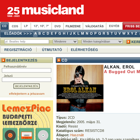
Felhasználónév
ALKAN, EROL
A Bugged Out M
Jelszó
elfelejtettem a jelszavam
Típus:
2CD
Megjelenés:
2005. május 31.
Kiadó:
Resist
Katalógus szám:
RESISTCD8
Állapot:
Használt
Szállítási idő:
Kiszállítás kb. 2-3 nap vagy személyes