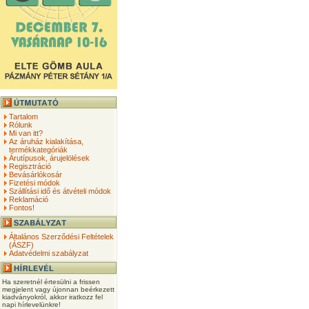
Tartalom
Rólunk
Mi van itt?
Az áruház kialakítása,
termékkategóriák
Árutípusok, árujelölések
Regisztráció
Bevásárlókosár
Fizetési módok
Szállítási idő és átvételi módok
Reklamáció
Fontos!
Általános Szerződési Feltételek
(ÁSZF)
Adatvédelmi szabályzat
Ha szeretnél értesülni a frissen
megjelent vagy újonnan beérkezett
kiadványokról, akkor iratkozz fel
napi hírlevelünkre!