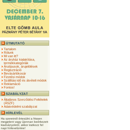
Tartalom
Rólunk
Mi van itt?
Az áruház kialakítása,
termékkategóriák
Árutípusok, árujelölések
Regisztráció
Bevásárlókosár
Fizetési módok
Szállítási idő és átvételi módok
Reklamáció
Fontos!
Általános Szerződési Feltételek
(ÁSZF)
Adatvédelmi szabályzat
Ha szeretnél értesülni a frissen
megjelent vagy újonnan beérkezett
kiadványokról, akkor iratkozz fel
napi hírlevelünkre!