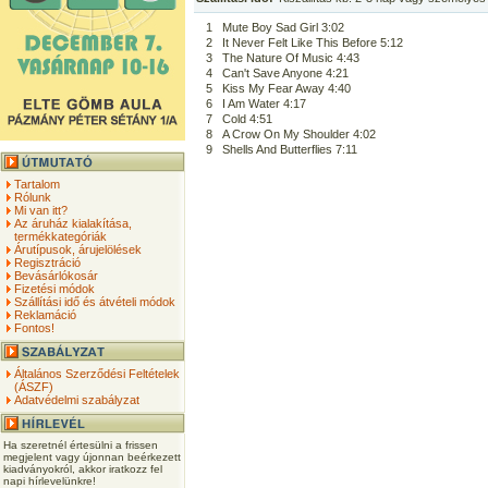
1
Mute Boy Sad Girl 3:02
2
It Never Felt Like This Before 5:12
3
The Nature Of Music 4:43
4
Can't Save Anyone 4:21
5
Kiss My Fear Away 4:40
6
I Am Water 4:17
7
Cold 4:51
8
A Crow On My Shoulder 4:02
9
Shells And Butterflies 7:11
Tartalom
Rólunk
Mi van itt?
Az áruház kialakítása,
termékkategóriák
Árutípusok, árujelölések
Regisztráció
Bevásárlókosár
Fizetési módok
Szállítási idő és átvételi módok
Reklamáció
Fontos!
Általános Szerződési Feltételek
(ÁSZF)
Adatvédelmi szabályzat
Ha szeretnél értesülni a frissen
megjelent vagy újonnan beérkezett
kiadványokról, akkor iratkozz fel
napi hírlevelünkre!