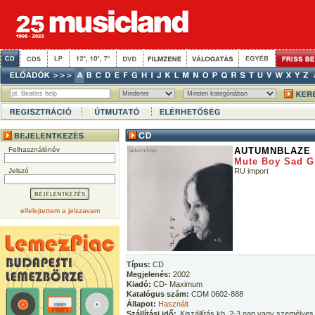
Felhasználónév
AUTUMNBLAZE
Mute Boy Sad Gi
Jelszó
RU import
elfelejtettem a jelszavam
Típus:
CD
Megjelenés:
2002
Kiadó:
CD- Maximum
Katalógus szám:
CDM 0602-888
Állapot:
Használt
Szállítási idő:
Kiszállítás kb. 2-3 nap vagy személyes