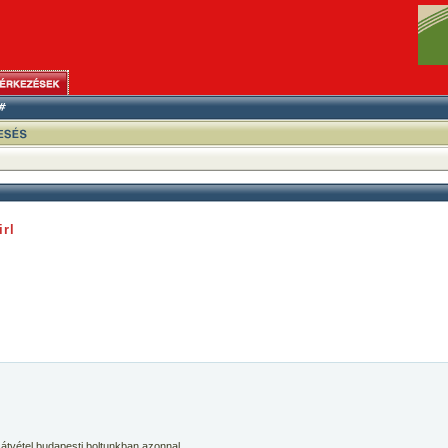
rl
 átvétel budapesti boltunkban azonnal