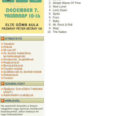
2
Simple Waste Of Time
3
New Lover
4
Lock Down
5
Spritz
6
Fuzz
7
Baby
8
Mr. Rock & Roll
9
Mojo
10
The Nation
Tartalom
Rólunk
Mi van itt?
Az áruház kialakítása,
termékkategóriák
Árutípusok, árujelölések
Regisztráció
Bevásárlókosár
Fizetési módok
Szállítási idő és átvételi módok
Reklamáció
Fontos!
Általános Szerződési Feltételek
(ÁSZF)
Adatvédelmi szabályzat
Ha szeretnél értesülni a frissen
megjelent vagy újonnan beérkezett
kiadványokról, akkor iratkozz fel
napi hírlevelünkre!