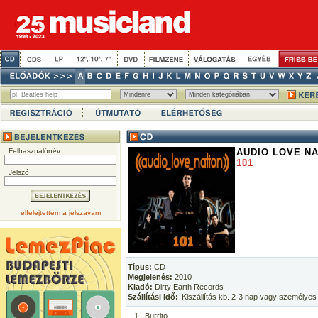
Felhasználónév
AUDIO LOVE NA
101
Jelszó
elfelejtettem a jelszavam
Típus:
CD
Megjelenés:
2010
Kiadó:
Dirty Earth Records
Szállítási idő:
Kiszállítás kb. 2-3 nap vagy személyes
1
Burrito