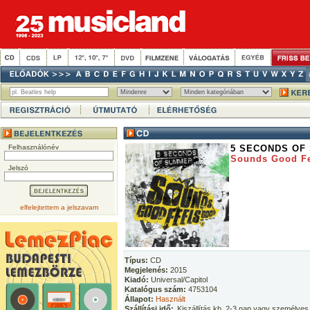
Felhasználónév
5 SECONDS OF
Sounds Good F
Jelszó
elfelejtettem a jelszavam
Típus:
CD
Megjelenés:
2015
Kiadó:
Universal/Capitol
Katalógus szám:
4753104
Állapot:
Használt
Szállítási idő:
Kiszállítás kb. 2-3 nap vagy személyes