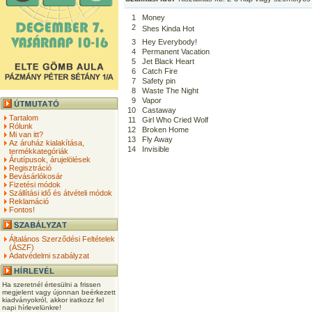
1
Money
2
Shes Kinda Hot
3
Hey Everybody!
4
Permanent Vacation
5
Jet Black Heart
6
Catch Fire
7
Safety pin
8
Waste The Night
9
Vapor
10
Castaway
Tartalom
11
Girl Who Cried Wolf
Rólunk
12
Broken Home
Mi van itt?
13
Fly Away
Az áruház kialakítása,
14
Invisible
termékkategóriák
Árutípusok, árujelölések
Regisztráció
Bevásárlókosár
Fizetési módok
Szállítási idő és átvételi módok
Reklamáció
Fontos!
Általános Szerződési Feltételek
(ÁSZF)
Adatvédelmi szabályzat
Ha szeretnél értesülni a frissen
megjelent vagy újonnan beérkezett
kiadványokról, akkor iratkozz fel
napi hírlevelünkre!