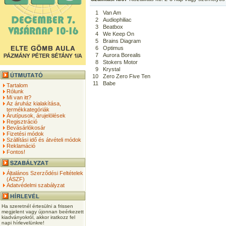
1
Van Am
2
Audiophiliac
3
Beatbox
4
We Keep On
5
Brains Diagram
6
Optimus
7
Aurora Borealis
8
Stokers Motor
9
Krystal
10
Zero Zero Five Ten
11
Babe
Tartalom
Rólunk
Mi van itt?
Az áruház kialakítása,
termékkategóriák
Árutípusok, árujelölések
Regisztráció
Bevásárlókosár
Fizetési módok
Szállítási idő és átvételi módok
Reklamáció
Fontos!
Általános Szerződési Feltételek
(ÁSZF)
Adatvédelmi szabályzat
Ha szeretnél értesülni a frissen
megjelent vagy újonnan beérkezett
kiadványokról, akkor iratkozz fel
napi hírlevelünkre!