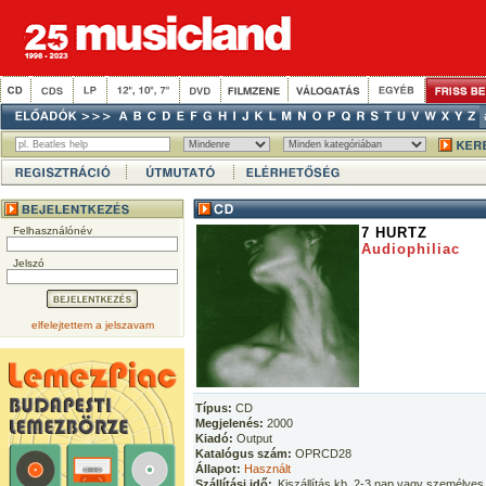
Felhasználónév
7 HURTZ
Audiophiliac
Jelszó
elfelejtettem a jelszavam
Típus:
CD
Megjelenés:
2000
Kiadó:
Output
Katalógus szám:
OPRCD28
Állapot:
Használt
Szállítási idő:
Kiszállítás kb. 2-3 nap vagy személyes