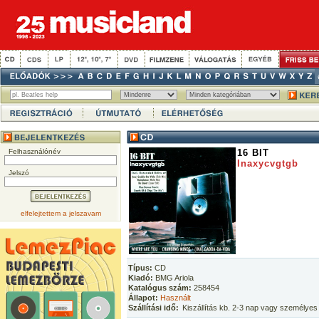
Felhasználónév
16 BIT
Inaxycvgtgb
Jelszó
elfelejtettem a jelszavam
Típus:
CD
Kiadó:
BMG Ariola
Katalógus szám:
258454
Állapot:
Használt
Szállítási idő:
Kiszállítás kb. 2-3 nap vagy személyes