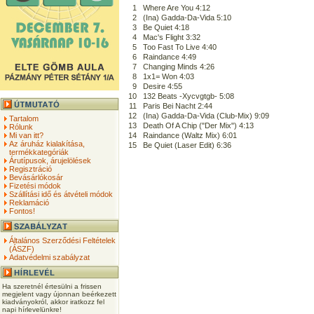
1
Where Are You 4:12
2
(Ina) Gadda-Da-Vida 5:10
3
Be Quiet 4:18
4
Mac's Flight 3:32
5
Too Fast To Live 4:40
6
Raindance 4:49
7
Changing Minds 4:26
8
1x1= Won 4:03
9
Desire 4:55
10
132 Beats -Xycvgtgb- 5:08
11
Paris Bei Nacht 2:44
12
(Ina) Gadda-Da-Vida (Club-Mix) 9:09
Tartalom
13
Death Of A Chip ("Der Mix") 4:13
Rólunk
Mi van itt?
14
Raindance (Waltz Mix) 6:01
Az áruház kialakítása,
15
Be Quiet (Laser Edit) 6:36
termékkategóriák
Árutípusok, árujelölések
Regisztráció
Bevásárlókosár
Fizetési módok
Szállítási idő és átvételi módok
Reklamáció
Fontos!
Általános Szerződési Feltételek
(ÁSZF)
Adatvédelmi szabályzat
Ha szeretnél értesülni a frissen
megjelent vagy újonnan beérkezett
kiadványokról, akkor iratkozz fel
napi hírlevelünkre!