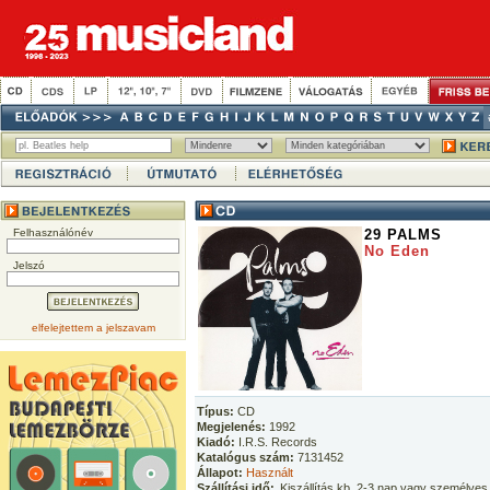
Felhasználónév
29 PALMS
No Eden
Jelszó
elfelejtettem a jelszavam
Típus:
CD
Megjelenés:
1992
Kiadó:
I.R.S. Records
Katalógus szám:
7131452
Állapot:
Használt
Szállítási idő:
Kiszállítás kb. 2-3 nap vagy személyes