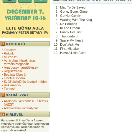
1
Mad To Be Saved
2
Gone, Gone, Gone
3
Go Not Gently
4
Walking With The King
5
No Pelicans
6
In The Dream
7
Funny Peculiar
8
Thunderbird
9
Spare My Heart
10
Don't Ask Me
11
First Mistake
Tartalom
12
Have A Little Faith
Rólunk
Mi van itt?
Az áruház kialakítása,
termékkategóriák
Árutípusok, árujelölések
Regisztráció
Bevásárlókosár
Fizetési módok
Szállítási idő és átvételi módok
Reklamáció
Fontos!
Általános Szerződési Feltételek
(ÁSZF)
Adatvédelmi szabályzat
Ha szeretnél értesülni a frissen
megjelent vagy újonnan beérkezett
kiadványokról, akkor iratkozz fel
napi hírlevelünkre!