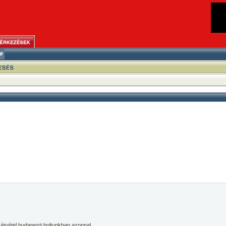
 átvétel budapesti boltunkban azonnal