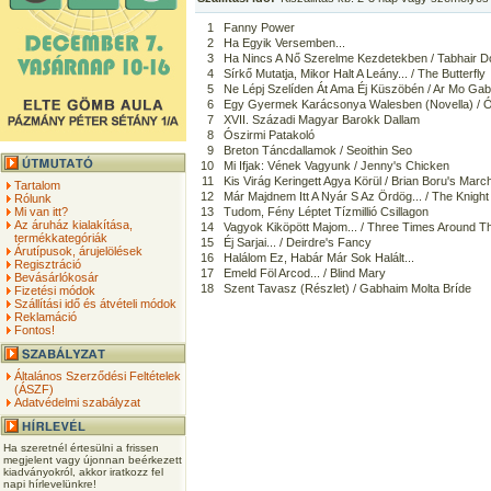
1
Fanny Power
2
Ha Egyik Versemben...
3
Ha Nincs A Nő Szerelme Kezdetekben / Tabhair 
4
Sírkő Mutatja, Mikor Halt A Leány... / The Butterfly
5
Ne Lépj Szelíden Át Ama Éj Küszöbén / Ar Mo Gab
6
Egy Gyermek Karácsonya Walesben (Novella) / Ós
7
XVII. Századi Magyar Barokk Dallam
8
Ószirmi Patakoló
9
Breton Táncdallamok / Seoithin Seo
10
Mi Ifjak: Vének Vagyunk / Jenny's Chicken
11
Kis Virág Keringett Agya Körül / Brian Boru's Marc
Tartalom
12
Már Majdnem Itt A Nyár S Az Ördög... / The Knig
Rólunk
Mi van itt?
13
Tudom, Fény Léptet Tízmillió Csillagon
Az áruház kialakítása,
14
Vagyok Kiköpött Majom... / Three Times Around T
termékkategóriák
15
Éj Sarjai... / Deirdre's Fancy
Árutípusok, árujelölések
16
Halálom Ez, Habár Már Sok Halált...
Regisztráció
17
Emeld Föl Arcod... / Blind Mary
Bevásárlókosár
18
Szent Tavasz (Részlet) / Gabhaim Molta Bríde
Fizetési módok
Szállítási idő és átvételi módok
Reklamáció
Fontos!
Általános Szerződési Feltételek
(ÁSZF)
Adatvédelmi szabályzat
Ha szeretnél értesülni a frissen
megjelent vagy újonnan beérkezett
kiadványokról, akkor iratkozz fel
napi hírlevelünkre!