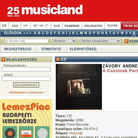
Felhasználónév
ZÁVORY ANDRE
A Csontnak Part
Jelszó
elfelejtettem a jelszavam
Típus:
CD
Megjelenés:
1999
Kiadó:
Fonó Records
Katalógus szám:
FA-074-2
Állapot:
Használt
Szállítási idő:
Kiszállítás kb. 2-3 nap vagy személyes