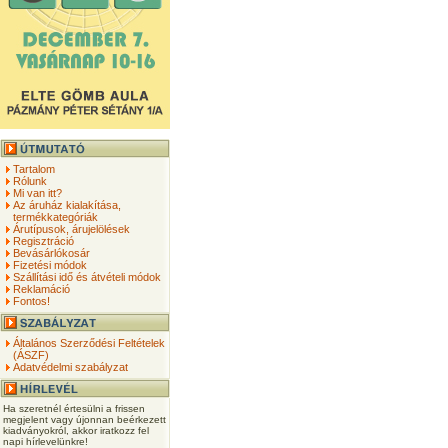
Tartalom
Rólunk
Mi van itt?
Az áruház kialakítása,
termékkategóriák
Árutípusok, árujelölések
Regisztráció
Bevásárlókosár
Fizetési módok
Szállítási idő és átvételi módok
Reklamáció
Fontos!
Általános Szerződési Feltételek
(ÁSZF)
Adatvédelmi szabályzat
Ha szeretnél értesülni a frissen
megjelent vagy újonnan beérkezett
kiadványokról, akkor iratkozz fel
napi hírlevelünkre!