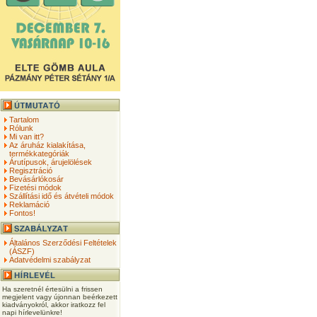
Tartalom
Rólunk
Mi van itt?
Az áruház kialakítása,
termékkategóriák
Árutípusok, árujelölések
Regisztráció
Bevásárlókosár
Fizetési módok
Szállítási idő és átvételi módok
Reklamáció
Fontos!
Általános Szerződési Feltételek
(ÁSZF)
Adatvédelmi szabályzat
Ha szeretnél értesülni a frissen
megjelent vagy újonnan beérkezett
kiadványokról, akkor iratkozz fel
napi hírlevelünkre!