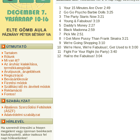
1
Your 15 Minutes Are Over 2:49
2
Go Go Psycho Barbie Dolls 3:25
3
The Party Starts Now 3:21
4
Young & Fabulous! 3:19
5
Daddy's Money 2:27
6
Black Madonna 2:59
7
Pick Me 2:51
8
I Get More Pussy Than Frank Sinatra 3:21
9
We're Going Shopping 3:10
10
We're Here, We're Fabulous!, Get Used to It 3:00
11
Fight For Your Right (to Party) 3:40
Tartalom
12
Hail to the Fabulous! 3:04
Rólunk
Mi van itt?
Az áruház kialakítása,
termékkategóriák
Árutípusok, árujelölések
Regisztráció
Bevásárlókosár
Fizetési módok
Szállítási idő és átvételi módok
Reklamáció
Fontos!
Általános Szerződési Feltételek
(ÁSZF)
Adatvédelmi szabályzat
Ha szeretnél értesülni a frissen
megjelent vagy újonnan beérkezett
kiadványokról, akkor iratkozz fel
napi hírlevelünkre!