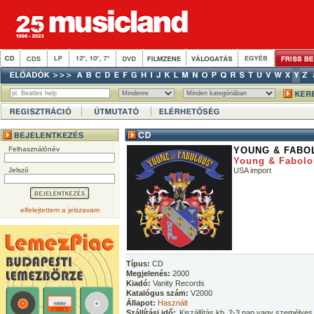
Felhasználónév
YOUNG & FABO
Young & Fabolo
Jelszó
USA import
elfelejtettem a jelszavam
Típus:
CD
Megjelenés:
2000
Kiadó:
Vanity Records
Katalógus szám:
V2000
Állapot:
Használt
Szállítási idő:
Kiszállítás kb. 2-3 nap vagy személyes