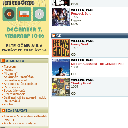
CDS
WELLER, PAUL
Peacock Suit
1996
Digipak
CDS
WELLER, PAUL
Heavy Soul
1997
CD
WELLER, PAUL
Modern Classics: The Greatest Hits
Tartalom
1998
Rólunk
Mi van itt?
CD
Az áruház kialakítása,
WELLER, PAUL
termékkategóriák
Stanley Road
Árutípusok, árujelölések
1995
Regisztráció
Bevásárlókosár
CD
Fizetési módok
Szállítási idő és átvételi módok
Reklamáció
Fontos!
Általános Szerződési Feltételek
(ÁSZF)
Adatvédelmi szabályzat