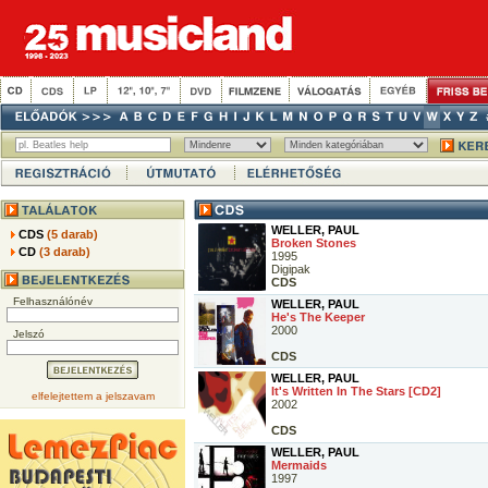
WELLER, PAUL
CDS
(5 darab)
Broken Stones
CD
(3 darab)
1995
Digipak
CDS
Felhasználónév
WELLER, PAUL
He's The Keeper
2000
Jelszó
CDS
WELLER, PAUL
It's Written In The Stars [CD2]
elfelejtettem a jelszavam
2002
CDS
WELLER, PAUL
Mermaids
1997