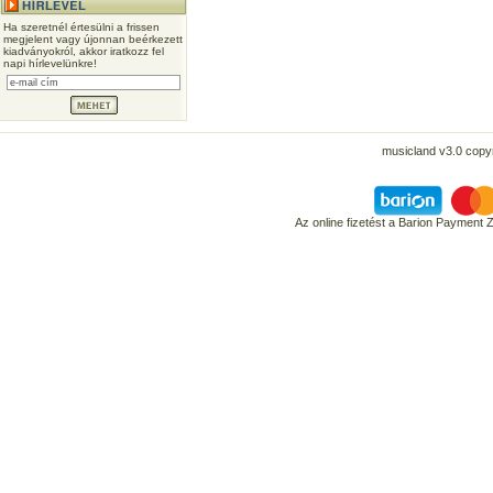
Ha szeretnél értesülni a frissen
megjelent vagy újonnan beérkezett
kiadványokról, akkor iratkozz fel
napi hírlevelünkre!
musicland v3.0 copyr
Az online fizetést a Barion Payment 