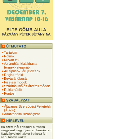
Tartalom
Rólunk
Mi van itt?
Az áruház kialakítása,
termékkategóriák
Árutípusok, árujelölések
Regisztráció
Bevásárlókosár
Fizetési módok
Szállítási idő és átvételi módok
Reklamáció
Fontos!
Általános Szerződési Feltételek
(ÁSZF)
Adatvédelmi szabályzat
Ha szeretnél értesülni a frissen
megjelent vagy újonnan beérkezett
kiadványokról, akkor iratkozz fel
napi hírlevelünkre!