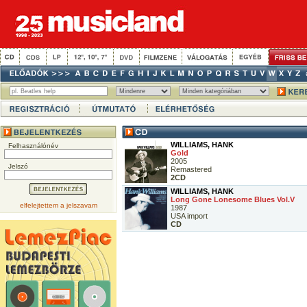
WILLIAMS, HANK
Felhasználónév
Gold
2005
Jelszó
Remastered
2CD
WILLIAMS, HANK
Long Gone Lonesome Blues Vol.V
elfelejtettem a jelszavam
1987
USA import
CD