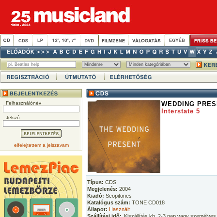
Felhasználónév
WEDDING PRES
Interstate 5
Jelszó
elfelejtettem a jelszavam
Típus:
CDS
Megjelenés:
2004
Kiadó:
Scopitones
Katalógus szám:
TONE CD018
Állapot:
Használt
Szállítási idő:
Kiszállítás kb. 2-3 nap vagy személyes