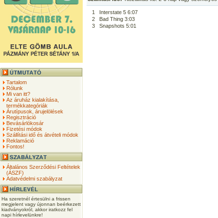
1
Interstate 5 6:07
2
Bad Thing 3:03
3
Snapshots 5:01
Tartalom
Rólunk
Mi van itt?
Az áruház kialakítása,
termékkategóriák
Árutípusok, árujelölések
Regisztráció
Bevásárlókosár
Fizetési módok
Szállítási idő és átvételi módok
Reklamáció
Fontos!
Általános Szerződési Feltételek
(ÁSZF)
Adatvédelmi szabályzat
Ha szeretnél értesülni a frissen
megjelent vagy újonnan beérkezett
kiadványokról, akkor iratkozz fel
napi hírlevelünkre!