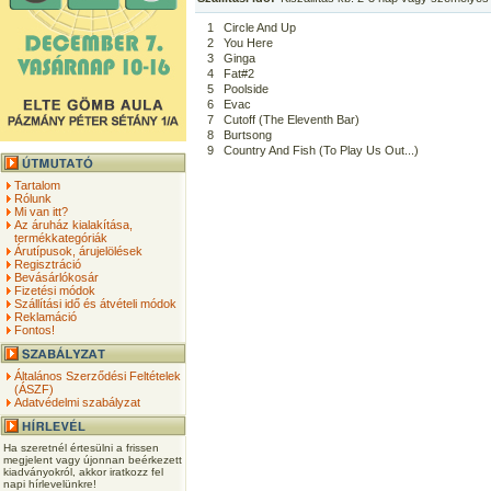
1
Circle And Up
2
You Here
3
Ginga
4
Fat#2
5
Poolside
6
Evac
7
Cutoff (The Eleventh Bar)
8
Burtsong
9
Country And Fish (To Play Us Out...)
Tartalom
Rólunk
Mi van itt?
Az áruház kialakítása,
termékkategóriák
Árutípusok, árujelölések
Regisztráció
Bevásárlókosár
Fizetési módok
Szállítási idő és átvételi módok
Reklamáció
Fontos!
Általános Szerződési Feltételek
(ÁSZF)
Adatvédelmi szabályzat
Ha szeretnél értesülni a frissen
megjelent vagy újonnan beérkezett
kiadványokról, akkor iratkozz fel
napi hírlevelünkre!