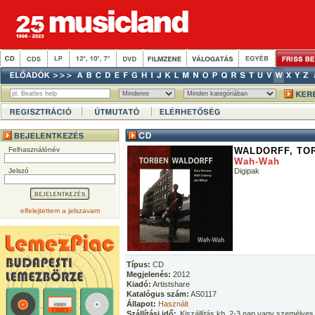
Felhasználónév
WALDORFF, TO
Wah-Wah
Jelszó
Digipak
elfelejtettem a jelszavam
Típus:
CD
Megjelenés:
2012
Kiadó:
Artistshare
Katalógus szám:
AS0117
Állapot:
Használt
Szállítási idő:
Kiszállítás kb. 2-3 nap vagy személyes