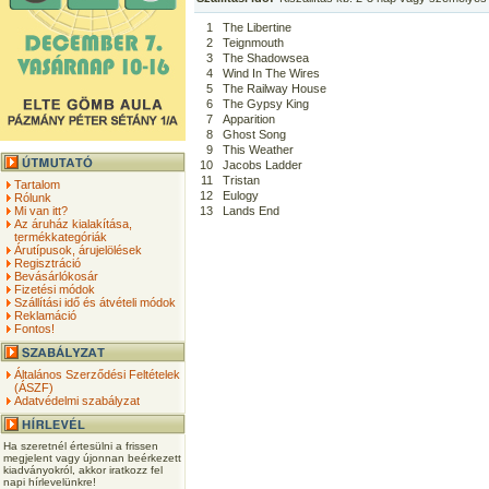
1
The Libertine
2
Teignmouth
3
The Shadowsea
4
Wind In The Wires
5
The Railway House
6
The Gypsy King
7
Apparition
8
Ghost Song
9
This Weather
10
Jacobs Ladder
11
Tristan
Tartalom
12
Eulogy
Rólunk
Mi van itt?
13
Lands End
Az áruház kialakítása,
termékkategóriák
Árutípusok, árujelölések
Regisztráció
Bevásárlókosár
Fizetési módok
Szállítási idő és átvételi módok
Reklamáció
Fontos!
Általános Szerződési Feltételek
(ÁSZF)
Adatvédelmi szabályzat
Ha szeretnél értesülni a frissen
megjelent vagy újonnan beérkezett
kiadványokról, akkor iratkozz fel
napi hírlevelünkre!