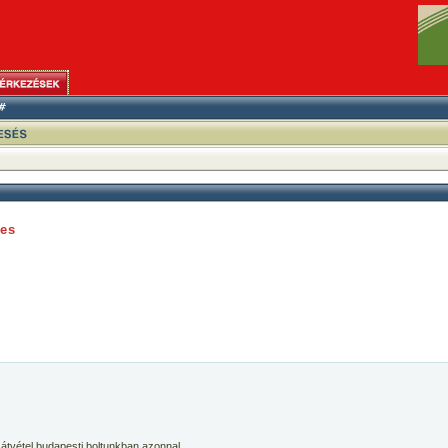
res
 átvétel budapesti boltunkban azonnal