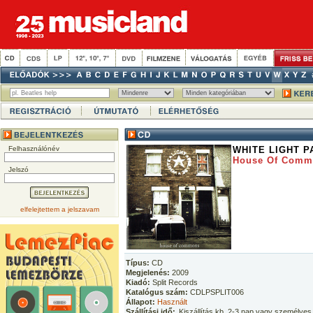
Felhasználónév
WHITE LIGHT 
House Of Comm
Jelszó
elfelejtettem a jelszavam
Típus:
CD
Megjelenés:
2009
Kiadó:
Split Records
Katalógus szám:
CDLPSPLIT006
Állapot:
Használt
Szállítási idő:
Kiszállítás kb. 2-3 nap vagy személyes