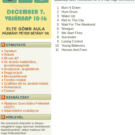
1
Burn It Down
2
Hum Drum
3
Wake Up
4
Riot In The City
5
Wait For The Weekend
6
Shotgun
7
We Start Fires
8
Surrender
9
Losing Control
10
Young Believers
11
Heroes And Foes
Tartalom
Rólunk
Mi van itt?
Az áruház kialakítása,
termékkategóriák
Árutípusok, árujelölések
Regisztráció
Bevásárlókosár
Fizetési módok
Szállítási idő és átvételi módok
Reklamáció
Fontos!
Általános Szerződési Feltételek
(ÁSZF)
Adatvédelmi szabályzat
Ha szeretnél értesülni a frissen
megjelent vagy újonnan beérkezett
kiadványokról, akkor iratkozz fel
napi hírlevelünkre!