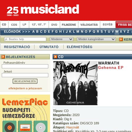
Felhasználónév
WARMATH
Gehenna EP
Jelszó
elfelejtettem a jelszavam
Típus:
CD
Megjelenés:
2020
Kiadó:
Dig It
Katalógus szám:
DIGSCD 189
Állapot:
Használt
Szállítási idő:
Kiszállítás kb. 2-3 nap vagy személyes