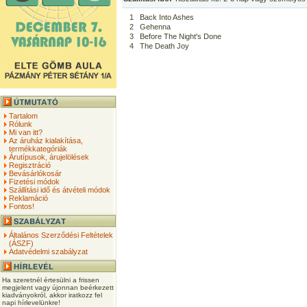
1
Back Into Ashes
2
Gehenna
3
Before The Night's Done
4
The Death Joy
Tartalom
Rólunk
Mi van itt?
Az áruház kialakítása,
termékkategóriák
Árutípusok, árujelölések
Regisztráció
Bevásárlókosár
Fizetési módok
Szállítási idő és átvételi módok
Reklamáció
Fontos!
Általános Szerződési Feltételek
(ÁSZF)
Adatvédelmi szabályzat
Ha szeretnél értesülni a frissen
megjelent vagy újonnan beérkezett
kiadványokról, akkor iratkozz fel
napi hírlevelünkre!