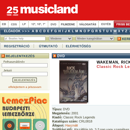
Felhasználónév
WAKEMAN, RIC
Classic Rock L
Jelszó
elfelejtettem a jelszavam
Típus:
DVD
Megjelenés:
2001
Kiadó:
Classic Rock Legends
Katalógus szám:
CRL0818
Állapot:
Használt
Szállítási idő:
Kiszállítás kb. 2-3 nap vagy személyes