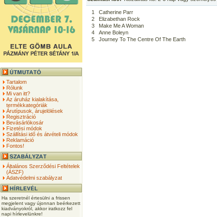
1
Catherine Parr
2
Elizabethan Rock
3
Make Me A Woman
4
Anne Boleyn
5
Journey To The Centre Of The Earth
Tartalom
Rólunk
Mi van itt?
Az áruház kialakítása,
termékkategóriák
Árutípusok, árujelölések
Regisztráció
Bevásárlókosár
Fizetési módok
Szállítási idő és átvételi módok
Reklamáció
Fontos!
Általános Szerződési Feltételek
(ÁSZF)
Adatvédelmi szabályzat
Ha szeretnél értesülni a frissen
megjelent vagy újonnan beérkezett
kiadványokról, akkor iratkozz fel
napi hírlevelünkre!