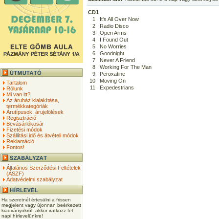
CD1
1
It's All Over Now
2
Radio Disco
3
Open Arms
4
I Found Out
5
No Worries
6
Goodnight
7
Never A Friend
8
Working For The Man
9
Peroxatine
10
Moving On
Tartalom
11
Expedestrians
Rólunk
Mi van itt?
Az áruház kialakítása,
termékkategóriák
Árutípusok, árujelölések
Regisztráció
Bevásárlókosár
Fizetési módok
Szállítási idő és átvételi módok
Reklamáció
Fontos!
Általános Szerződési Feltételek
(ÁSZF)
Adatvédelmi szabályzat
Ha szeretnél értesülni a frissen
megjelent vagy újonnan beérkezett
kiadványokról, akkor iratkozz fel
napi hírlevelünkre!