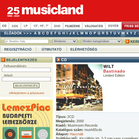
Felhasználónév
WILT
Bastinado
Jelszó
Limited Edition
elfelejtettem a jelszavam
Típus:
2CD
Megjelenés:
2000
Kiadó:
Mushroom Records
Katalógus szám:
mush65cdx
Állapot:
Használt
Szállítási idő:
Kiszállítás kb. 2-3 nap vagy személyes