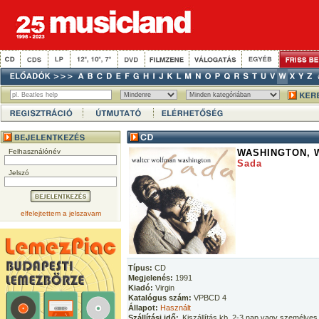
Felhasználónév
WASHINGTON, 
Sada
Jelszó
elfelejtettem a jelszavam
Típus:
CD
Megjelenés:
1991
Kiadó:
Virgin
Katalógus szám:
VPBCD 4
Állapot:
Használt
Szállítási idő:
Kiszállítás kb. 2-3 nap vagy személyes