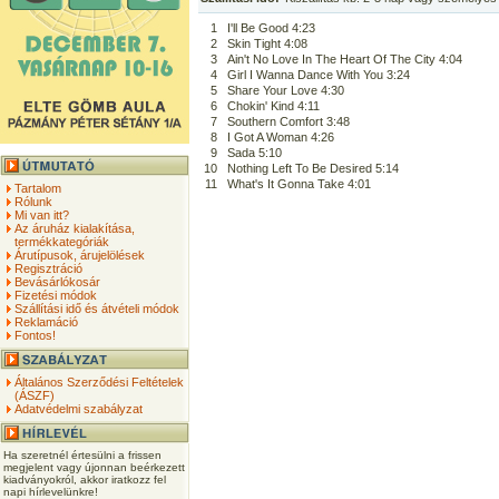
1
I'll Be Good 4:23
2
Skin Tight 4:08
3
Ain't No Love In The Heart Of The City 4:04
4
Girl I Wanna Dance With You 3:24
5
Share Your Love 4:30
6
Chokin' Kind 4:11
7
Southern Comfort 3:48
8
I Got A Woman 4:26
9
Sada 5:10
10
Nothing Left To Be Desired 5:14
11
What's It Gonna Take 4:01
Tartalom
Rólunk
Mi van itt?
Az áruház kialakítása,
termékkategóriák
Árutípusok, árujelölések
Regisztráció
Bevásárlókosár
Fizetési módok
Szállítási idő és átvételi módok
Reklamáció
Fontos!
Általános Szerződési Feltételek
(ÁSZF)
Adatvédelmi szabályzat
Ha szeretnél értesülni a frissen
megjelent vagy újonnan beérkezett
kiadványokról, akkor iratkozz fel
napi hírlevelünkre!