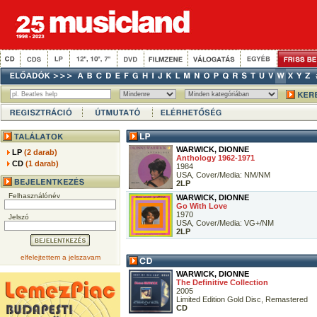
WARWICK, DIONNE
LP
(2 darab)
Anthology 1962-1971
CD
(1 darab)
1984
USA, Cover/Media: NM/NM
2LP
Felhasználónév
WARWICK, DIONNE
Go With Love
1970
Jelszó
USA, Cover/Media: VG+/NM
2LP
elfelejtettem a jelszavam
WARWICK, DIONNE
The Definitive Collection
2005
Limited Edition Gold Disc, Remastered
CD