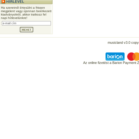
Ha szeretnél értesülni a frissen
megjelent vagy újonnan beérkezett
kiadványokról, akkor iratkozz fel
napi hírlevelünkre!
musicland v3.0 copyr
Az online fizetést a Barion Payment 