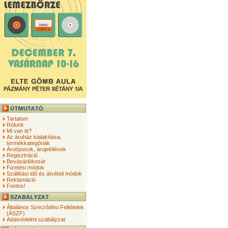
Tartalom
Rólunk
Mi van itt?
Az áruház kialakítása,
termékkategóriák
Árutípusok, árujelölések
Regisztráció
Bevásárlókosár
Fizetési módok
Szállítási idő és átvételi módok
Reklamáció
Fontos!
Általános Szerződési Feltételek
(ÁSZF)
Adatvédelmi szabályzat