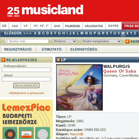
Felhasználónév
WALPURGIS
Queen Of Saba
Jelszó
Germany, Cover/Media:
elfelejtettem a jelszavam
Típus:
LP
Megjelenés:
1981
Kiadó:
OHR
Katalógus szám:
OMM 556 023
Állapot:
Használt
Szállítási idő:
Kiszállítás kb. 2-3 nap vagy személyes