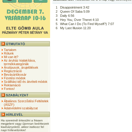
1
Disappointment 3:42
2
Queen Of Saba 5:09
3
Daily 6:56
4
Hey You, Over Theret 4:10
5
What Can I Do (To Find Myself?) 7:07
6
My Last Illusion 11:20
Tartalom
Rólunk
Mi van itt?
Az áruház kialakítása,
termékkategóriák
Árutípusok, árujelölések
Regisztráció
Bevásárlókosár
Fizetési módok
Szállítási idő és átvételi módok
Reklamáció
Fontos!
Általános Szerződési Feltételek
(ÁSZF)
Adatvédelmi szabályzat
Ha szeretnél értesülni a frissen
megjelent vagy újonnan beérkezett
kiadványokról, akkor iratkozz fel
napi hírlevelünkre!