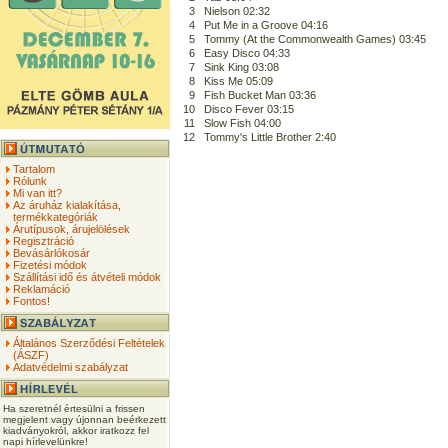
3
Nielson 02:32
4
Put Me in a Groove 04:16
5
Tommy (At the Commonwealth Games) 03:45
6
Easy Disco 04:33
7
Sink King 03:08
8
Kiss Me 05:09
9
Fish Bucket Man 03:36
10
Disco Fever 03:15
11
Slow Fish 04:00
12
Tommy's Little Brother 2:40
Tartalom
Rólunk
Mi van itt?
Az áruház kialakítása,
termékkategóriák
Árutípusok, árujelölések
Regisztráció
Bevásárlókosár
Fizetési módok
Szállítási idő és átvételi módok
Reklamáció
Fontos!
Általános Szerződési Feltételek
(ÁSZF)
Adatvédelmi szabályzat
Ha szeretnél értesülni a frissen
megjelent vagy újonnan beérkezett
kiadványokról, akkor iratkozz fel
napi hírlevelünkre!