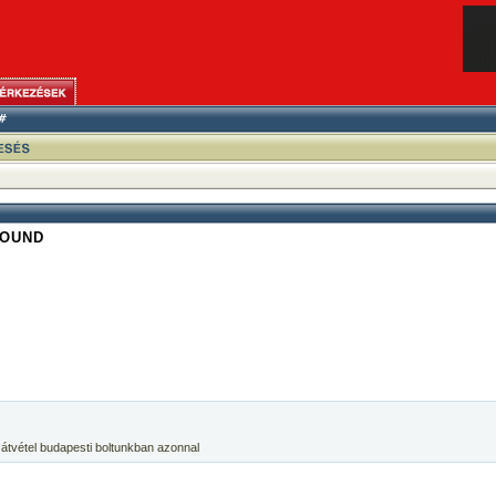
SOUND
 átvétel budapesti boltunkban azonnal