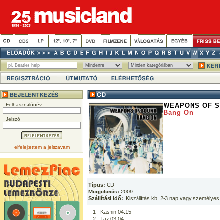
Felhasználónév
WEAPONS OF 
Bang On
Jelszó
elfelejtettem a jelszavam
Típus:
CD
Megjelenés:
2009
Szállítási idő:
Kiszállítás kb. 2-3 nap vagy személyes
1
Kashin 04:15
2
Taz 03:04