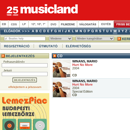
WINANS, MARIO
Felhasználónév
Hurt No More
2004
Jelszó
CD
WINANS, MARIO
Hurt No More
elfelejtettem a jelszavam
2004
Special Edition
CD