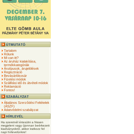
Tartalom
Rólunk
Mi van itt?
Az áruház kialakítása,
termékkategóriák
Árutípusok, árujelölések
Regisztráció
Bevásárlókosár
Fizetési módok
Szállítási idő és átvételi módok
Reklamáció
Fontos!
Általános Szerződési Feltételek
(ÁSZF)
Adatvédelmi szabályzat
Ha szeretnél értesülni a frissen
megjelent vagy újonnan beérkezett
kiadványokról, akkor iratkozz fel
napi hírlevelünkre!