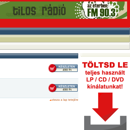
490 Ft
490 Ft
vissza a lap tetejére