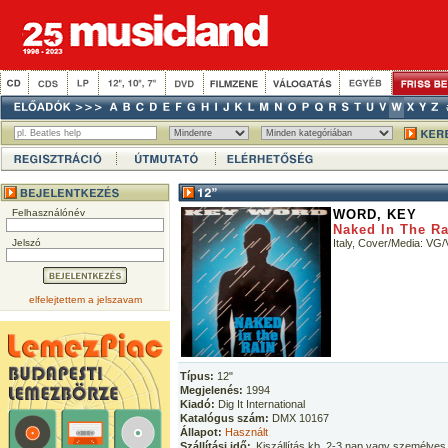
Felhasználónév
WORD, KEY
Naked In The Ra
Jelszó
Italy, Cover/Media: VG
elfelejtettem a jelszavam
Típus:
12"
Megjelenés:
1994
Kiadó:
Dig It International
Katalógus szám:
DMX 10167
Állapot:
Használt
Szállítási idő:
Kiszállítás kb. 2-3 nap vagy személyes