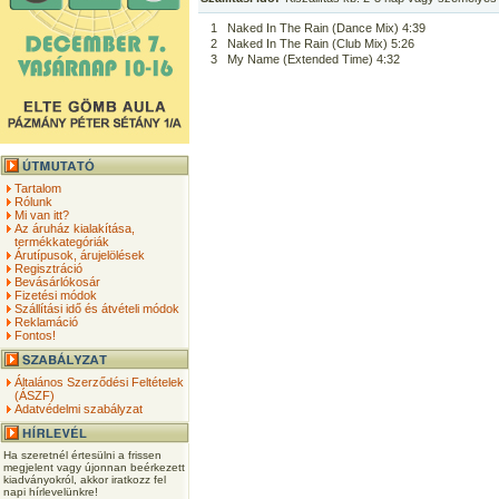
1
Naked In The Rain (Dance Mix) 4:39
2
Naked In The Rain (Club Mix) 5:26
3
My Name (Extended Time) 4:32
Tartalom
Rólunk
Mi van itt?
Az áruház kialakítása,
termékkategóriák
Árutípusok, árujelölések
Regisztráció
Bevásárlókosár
Fizetési módok
Szállítási idő és átvételi módok
Reklamáció
Fontos!
Általános Szerződési Feltételek
(ÁSZF)
Adatvédelmi szabályzat
Ha szeretnél értesülni a frissen
megjelent vagy újonnan beérkezett
kiadványokról, akkor iratkozz fel
napi hírlevelünkre!