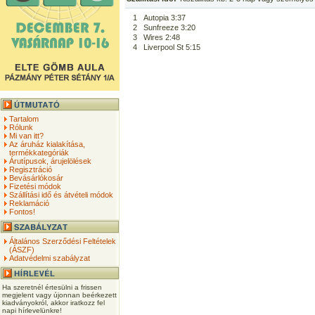
1
Autopia 3:37
2
Sunfreeze 3:20
3
Wires 2:48
4
Liverpool St 5:15
Tartalom
Rólunk
Mi van itt?
Az áruház kialakítása,
termékkategóriák
Árutípusok, árujelölések
Regisztráció
Bevásárlókosár
Fizetési módok
Szállítási idő és átvételi módok
Reklamáció
Fontos!
Általános Szerződési Feltételek
(ÁSZF)
Adatvédelmi szabályzat
Ha szeretnél értesülni a frissen
megjelent vagy újonnan beérkezett
kiadványokról, akkor iratkozz fel
napi hírlevelünkre!