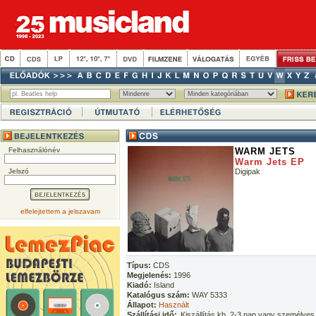
Felhasználónév
WARM JETS
Warm Jets EP
Jelszó
Digipak
elfelejtettem a jelszavam
Típus:
CDS
Megjelenés:
1996
Kiadó:
Island
Katalógus szám:
WAY 5333
Állapot:
Használt
Szállítási idő:
Kiszállítás kb. 2-3 nap vagy személyes