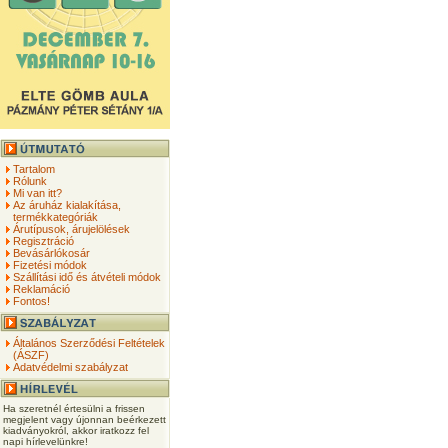
Tartalom
Rólunk
Mi van itt?
Az áruház kialakítása,
termékkategóriák
Árutípusok, árujelölések
Regisztráció
Bevásárlókosár
Fizetési módok
Szállítási idő és átvételi módok
Reklamáció
Fontos!
Általános Szerződési Feltételek
(ÁSZF)
Adatvédelmi szabályzat
Ha szeretnél értesülni a frissen
megjelent vagy újonnan beérkezett
kiadványokról, akkor iratkozz fel
napi hírlevelünkre!