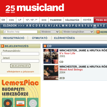
WINCHESTER, JAMIE & HRUTKA RÓ
Felhasználónév
It's Your Life
2001
Jelszó
CD
WINCHESTER, JAMIE & HRUTKA RÓ
Wood And Strings
elfelejtettem a jelszavam
2004
2CD