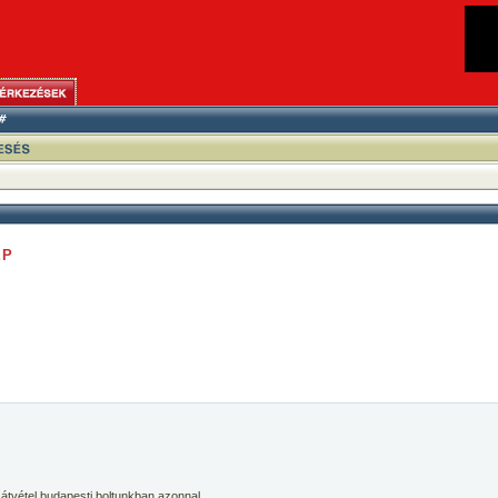
EP
 átvétel budapesti boltunkban azonnal