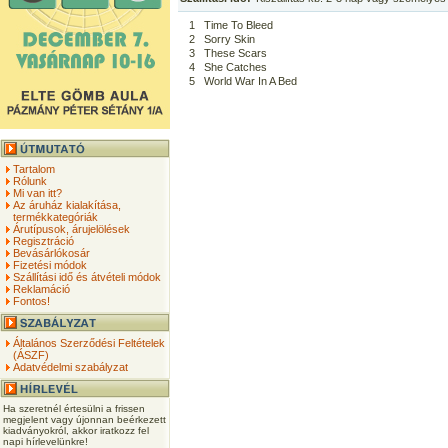
1
Time To Bleed
2
Sorry Skin
3
These Scars
4
She Catches
5
World War In A Bed
Tartalom
Rólunk
Mi van itt?
Az áruház kialakítása,
termékkategóriák
Árutípusok, árujelölések
Regisztráció
Bevásárlókosár
Fizetési módok
Szállítási idő és átvételi módok
Reklamáció
Fontos!
Általános Szerződési Feltételek
(ÁSZF)
Adatvédelmi szabályzat
Ha szeretnél értesülni a frissen
megjelent vagy újonnan beérkezett
kiadványokról, akkor iratkozz fel
napi hírlevelünkre!