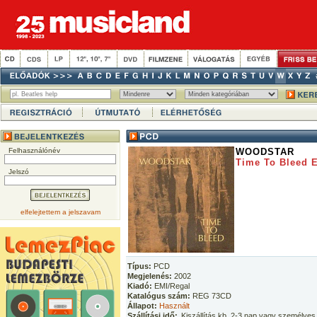
Felhasználónév
WOODSTAR
Time To Bleed 
Jelszó
elfelejtettem a jelszavam
Típus:
PCD
Megjelenés:
2002
Kiadó:
EMI/Regal
Katalógus szám:
REG 73CD
Állapot:
Használt
Szállítási idő:
Kiszállítás kb. 2-3 nap vagy személyes