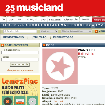
Felhasználónév
WANG LEI
Belleville
Jelszó
Promo
elfelejtettem a jelszavam
Típus:
PCDS
Megjelenés:
2003
Kiadó:
Long Ming Music
Katalógus szám:
2003EP001
Állapot:
Használt
Szállítási idő:
Kiszállítás kb. 2-3 nap vagy személyes