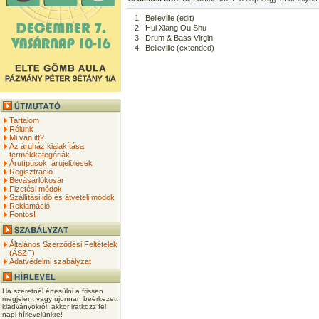
1
Belleville (edit)
2
Hui Xiang Ou Shu
3
Drum & Bass Virgin
4
Belleville (extended)
Tartalom
Rólunk
Mi van itt?
Az áruház kialakítása,
termékkategóriák
Árutípusok, árujelölések
Regisztráció
Bevásárlókosár
Fizetési módok
Szállítási idő és átvételi módok
Reklamáció
Fontos!
Általános Szerződési Feltételek
(ÁSZF)
Adatvédelmi szabályzat
Ha szeretnél értesülni a frissen
megjelent vagy újonnan beérkezett
kiadványokról, akkor iratkozz fel
napi hírlevelünkre!