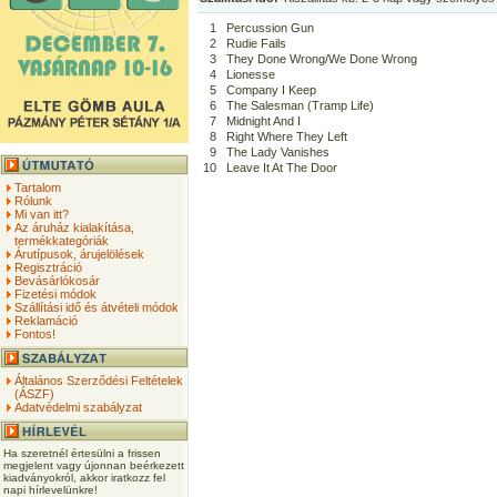
1
Percussion Gun
2
Rudie Fails
3
They Done Wrong/We Done Wrong
4
Lionesse
5
Company I Keep
6
The Salesman (Tramp Life)
7
Midnight And I
8
Right Where They Left
9
The Lady Vanishes
10
Leave It At The Door
Tartalom
Rólunk
Mi van itt?
Az áruház kialakítása,
termékkategóriák
Árutípusok, árujelölések
Regisztráció
Bevásárlókosár
Fizetési módok
Szállítási idő és átvételi módok
Reklamáció
Fontos!
Általános Szerződési Feltételek
(ÁSZF)
Adatvédelmi szabályzat
Ha szeretnél értesülni a frissen
megjelent vagy újonnan beérkezett
kiadványokról, akkor iratkozz fel
napi hírlevelünkre!