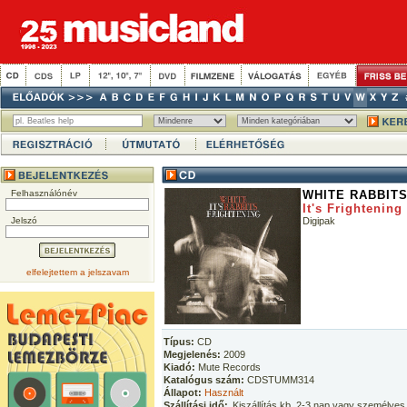
Felhasználónév
WHITE RABBIT
It's Frightening
Jelszó
Digipak
elfelejtettem a jelszavam
Típus:
CD
Megjelenés:
2009
Kiadó:
Mute Records
Katalógus szám:
CDSTUMM314
Állapot:
Használt
Szállítási idő:
Kiszállítás kb. 2-3 nap vagy személyes