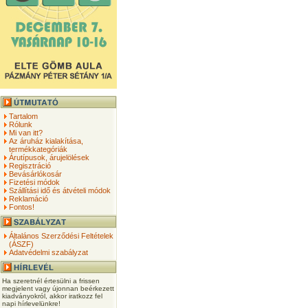
Tartalom
Rólunk
Mi van itt?
Az áruház kialakítása,
termékkategóriák
Árutípusok, árujelölések
Regisztráció
Bevásárlókosár
Fizetési módok
Szállítási idő és átvételi módok
Reklamáció
Fontos!
Általános Szerződési Feltételek
(ÁSZF)
Adatvédelmi szabályzat
Ha szeretnél értesülni a frissen
megjelent vagy újonnan beérkezett
kiadványokról, akkor iratkozz fel
napi hírlevelünkre!