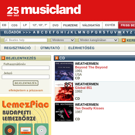
WEATHERMEN
Felhasználónév
Beyond The Beyond
1991
Jelszó
USA
CD
WEATHERMEN
Global 851
elfelejtettem a jelszavam
1992
CD
WEATHERMEN
Ten Deadly Kisses
1987
CD