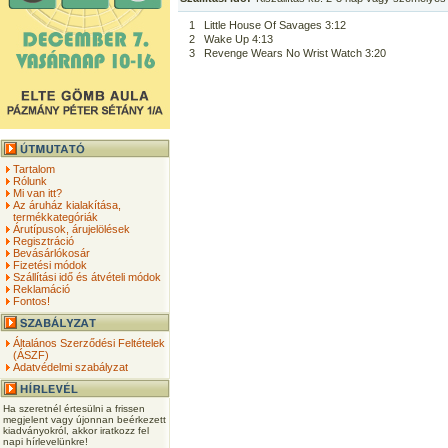
1
Little House Of Savages 3:12
2
Wake Up 4:13
3
Revenge Wears No Wrist Watch 3:20
Tartalom
Rólunk
Mi van itt?
Az áruház kialakítása,
termékkategóriák
Árutípusok, árujelölések
Regisztráció
Bevásárlókosár
Fizetési módok
Szállítási idő és átvételi módok
Reklamáció
Fontos!
Általános Szerződési Feltételek
(ÁSZF)
Adatvédelmi szabályzat
Ha szeretnél értesülni a frissen
megjelent vagy újonnan beérkezett
kiadványokról, akkor iratkozz fel
napi hírlevelünkre!