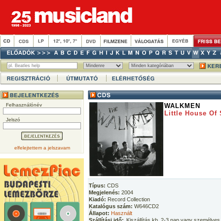
Felhasználónév
WALKMEN
Little House Of
Jelszó
elfelejtettem a jelszavam
Típus:
CDS
Megjelenés:
2004
Kiadó:
Record Collection
Katalógus szám:
W646CD2
Állapot:
Használt
Szállítási idő:
Kiszállítás kb. 2-3 nap vagy személyes