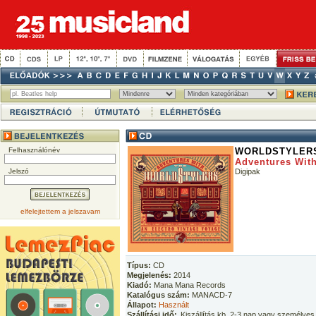
Felhasználónév
WORLDSTYLER
Adventures With
Jelszó
Digipak
elfelejtettem a jelszavam
Típus:
CD
Megjelenés:
2014
Kiadó:
Mana Mana Records
Katalógus szám:
MANACD-7
Állapot:
Használt
Szállítási idő:
Kiszállítás kb. 2-3 nap vagy személyes