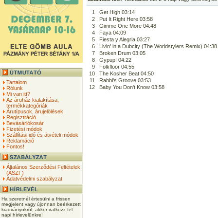
1
Get High 03:14
2
Put It Right Here 03:58
3
Gimme One More 04:48
4
Faya 04:09
5
Fiesta y Alegria 03:27
6
Livin' in a Dubcity (The Worldstylers Remix) 04:38
7
Broken Drum 03:05
8
Gypup! 04:22
9
Folkfloor 04:55
10
The Kosher Beat 04:50
11
Rabbi's Groove 03:53
Tartalom
12
Baby You Don't Know 03:58
Rólunk
Mi van itt?
Az áruház kialakítása,
termékkategóriák
Árutípusok, árujelölések
Regisztráció
Bevásárlókosár
Fizetési módok
Szállítási idő és átvételi módok
Reklamáció
Fontos!
Általános Szerződési Feltételek
(ÁSZF)
Adatvédelmi szabályzat
Ha szeretnél értesülni a frissen
megjelent vagy újonnan beérkezett
kiadványokról, akkor iratkozz fel
napi hírlevelünkre!