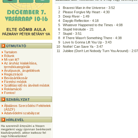
1
Bravest Man in the Universe - 3:52
2
Please Forgive My Heart - 4:30
3
Deep River - 1:49
4
Dayglo Reflection - 4:18
5
Whatever Happened to the Times - 4:08
6
Stupid Introlude - :21
7
Stupid - 3:51
8
If There Wasn't Something There - 4:38
9
Love Is Gonna Lift You Up - 3:43
10
Nothin' Can Save Ya - 3:47
11
Jubilee (Don't Let Nobody Turn You Around) - 2:07
Tartalom
Rólunk
Mi van itt?
Az áruház kialakítása,
termékkategóriák
Árutípusok, árujelölések
Regisztráció
Bevásárlókosár
Fizetési módok
Szállítási idő és átvételi módok
Reklamáció
Fontos!
Általános Szerződési Feltételek
(ÁSZF)
Adatvédelmi szabályzat
Ha szeretnél értesülni a frissen
megjelent vagy újonnan beérkezett
kiadványokról, akkor iratkozz fel
napi hírlevelünkre!