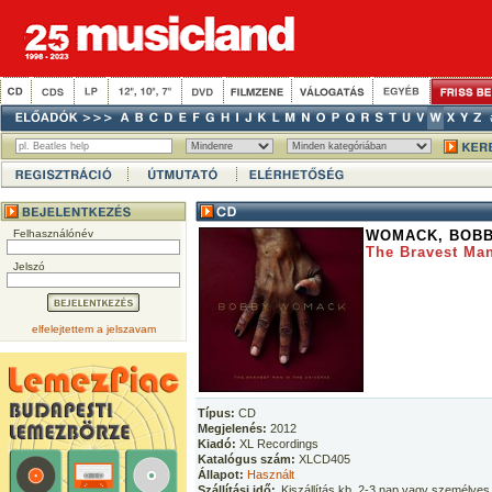
Felhasználónév
WOMACK, BOB
The Bravest Man
Jelszó
elfelejtettem a jelszavam
Típus:
CD
Megjelenés:
2012
Kiadó:
XL Recordings
Katalógus szám:
XLCD405
Állapot:
Használt
Szállítási idő:
Kiszállítás kb. 2-3 nap vagy személyes