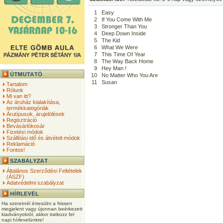
1
Easy
2
If You Come With Me
3
Stronger Than You
4
Deep Down Inside
5
The Kid
6
What We Were
7
This Time Of Year
8
The Way Back Home
9
Hey Man !
10
No Matter Who You Are
11
Susan
Tartalom
Rólunk
Mi van itt?
Az áruház kialakítása,
termékkategóriák
Árutípusok, árujelölések
Regisztráció
Bevásárlókosár
Fizetési módok
Szállítási idő és átvételi módok
Reklamáció
Fontos!
Általános Szerződési Feltételek
(ÁSZF)
Adatvédelmi szabályzat
Ha szeretnél értesülni a frissen
megjelent vagy újonnan beérkezett
kiadványokról, akkor iratkozz fel
napi hírlevelünkre!