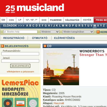
Felhasználónév
WONDERBOYS
Stronger Than 
Jelszó
elfelejtettem a jelszavam
Típus:
CD
Megjelenés:
2005
Kiadó:
Roasting House Records
Katalógus szám:
RHRCD6682
Állapot:
Használt
Szállítási idő:
Kiszállítás kb. 2-3 nap vagy személyes