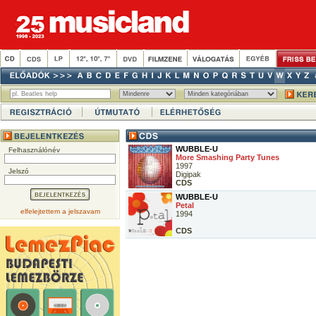
WUBBLE-U
Felhasználónév
More Smashing Party Tunes
1997
Jelszó
Digipak
CDS
WUBBLE-U
Petal
elfelejtettem a jelszavam
1994
CDS