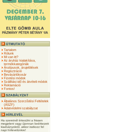
Tartalom
Rólunk
Mi van itt?
Az áruház kialakítása,
termékkategóriák
Árutípusok, árujelölések
Regisztráció
Bevásárlókosár
Fizetési módok
Szállítási idő és átvételi módok
Reklamáció
Fontos!
Általános Szerződési Feltételek
(ÁSZF)
Adatvédelmi szabályzat
Ha szeretnél értesülni a frissen
megjelent vagy újonnan beérkezett
kiadványokról, akkor iratkozz fel
napi hírlevelünkre!