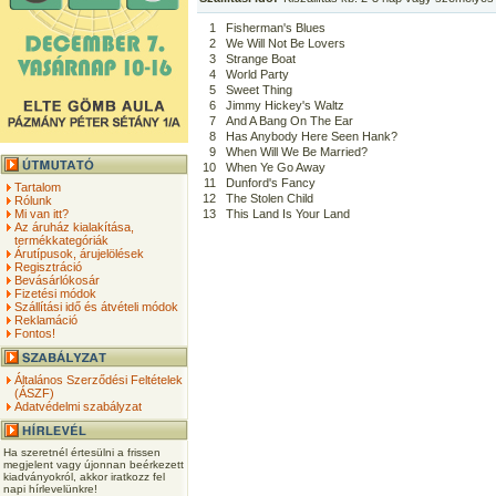
1
Fisherman's Blues
2
We Will Not Be Lovers
3
Strange Boat
4
World Party
5
Sweet Thing
6
Jimmy Hickey's Waltz
7
And A Bang On The Ear
8
Has Anybody Here Seen Hank?
9
When Will We Be Married?
10
When Ye Go Away
11
Dunford's Fancy
Tartalom
12
The Stolen Child
Rólunk
Mi van itt?
13
This Land Is Your Land
Az áruház kialakítása,
termékkategóriák
Árutípusok, árujelölések
Regisztráció
Bevásárlókosár
Fizetési módok
Szállítási idő és átvételi módok
Reklamáció
Fontos!
Általános Szerződési Feltételek
(ÁSZF)
Adatvédelmi szabályzat
Ha szeretnél értesülni a frissen
megjelent vagy újonnan beérkezett
kiadványokról, akkor iratkozz fel
napi hírlevelünkre!