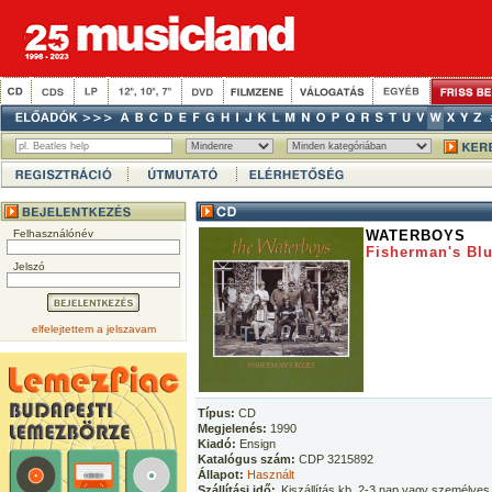
Felhasználónév
WATERBOYS
Fisherman's Bl
Jelszó
elfelejtettem a jelszavam
Típus:
CD
Megjelenés:
1990
Kiadó:
Ensign
Katalógus szám:
CDP 3215892
Állapot:
Használt
Szállítási idő:
Kiszállítás kb. 2-3 nap vagy személyes