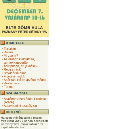
Tartalom
Rólunk
Mi van itt?
Az áruház kialakítása,
termékkategóriák
Árutípusok, árujelölések
Regisztráció
Bevásárlókosár
Fizetési módok
Szállítási idő és átvételi módok
Reklamáció
Fontos!
Általános Szerződési Feltételek
(ÁSZF)
Adatvédelmi szabályzat
Ha szeretnél értesülni a frissen
megjelent vagy újonnan beérkezett
kiadványokról, akkor iratkozz fel
napi hírlevelünkre!