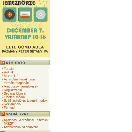
Tartalom
Rólunk
Mi van itt?
Az áruház kialakítása,
termékkategóriák
Árutípusok, árujelölések
Regisztráció
Bevásárlókosár
Fizetési módok
Szállítási idő és átvételi módok
Reklamáció
Fontos!
Általános Szerződési Feltételek
(ÁSZF)
Adatvédelmi szabályzat