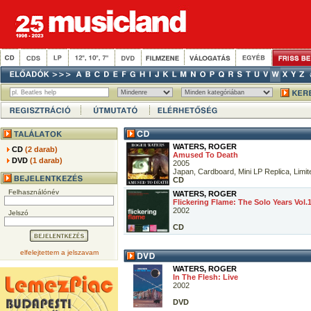
WATERS, ROGER
CD
(2 darab)
Amused To Death
DVD
(1 darab)
2005
Japan, Cardboard, Mini LP Replica, Limit
CD
Felhasználónév
WATERS, ROGER
Flickering Flame: The Solo Years Vol.
2002
Jelszó
CD
elfelejtettem a jelszavam
WATERS, ROGER
In The Flesh: Live
2002
DVD