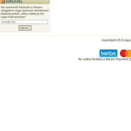
Ha szeretnél értesülni a frissen
megjelent vagy újonnan beérkezett
kiadványokról, akkor iratkozz fel
napi hírlevelünkre!
musicland v3.0 copyr
Az online fizetést a Barion Payment 