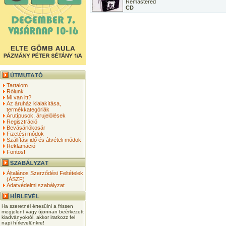
Remastered
CD
Tartalom
Rólunk
Mi van itt?
Az áruház kialakítása,
termékkategóriák
Árutípusok, árujelölések
Regisztráció
Bevásárlókosár
Fizetési módok
Szállítási idő és átvételi módok
Reklamáció
Fontos!
Általános Szerződési Feltételek
(ÁSZF)
Adatvédelmi szabályzat
Ha szeretnél értesülni a frissen
megjelent vagy újonnan beérkezett
kiadványokról, akkor iratkozz fel
napi hírlevelünkre!