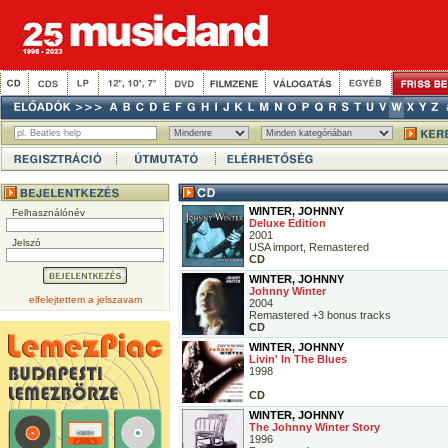
WINTER, JOHNNY
Felhasználónév
Deluxe Edition
2001
Jelszó
USA import, Remastered
CD
WINTER, JOHNNY
Johnny Winter
elfelejtettem a jelszavam
2004
Remastered +3 bonus tracks
CD
WINTER, JOHNNY
Livin' In The Blues
1998
CD
WINTER, JOHNNY
The Johnny Winter Story
1996